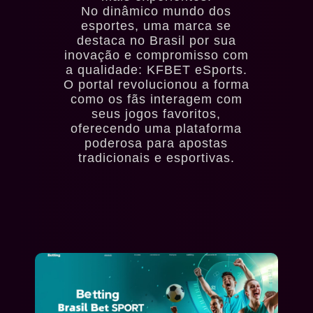
No dinâmico mundo dos
esportes, uma marca se
destaca no Brasil por sua
inovação e compromisso com
a qualidade:
KFBET
eSports.
O portal revolucionou a forma
como os fãs interagem com
seus jogos favoritos,
oferecendo uma plataforma
poderosa para apostas
tradicionais e esportivas.