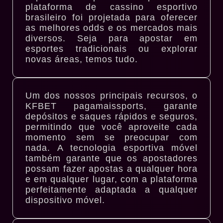
plataforma de cassino esportivo
brasileiro foi projetada para oferecer
as melhores odds e os mercados mais
diversos. Seja para apostar em
esportes tradicionais ou explorar
novas áreas, temos tudo.
Um dos nossos principais recursos, o
KFBET pagamaissports, garante
depósitos e saques rápidos e seguros,
permitindo que você aproveite cada
momento sem se preocupar com
nada. A tecnologia esportiva móvel
também garante que os apostadores
possam fazer apostas a qualquer hora
e em qualquer lugar, com a plataforma
perfeitamente adaptada a qualquer
dispositivo móvel.