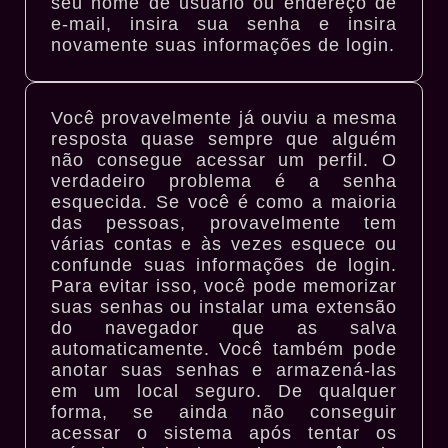
seu nome de usuário ou endereço de
e-mail, insira sua senha e insira
novamente suas informações de login.
Você provavelmente já ouviu a mesma
resposta quase sempre que alguém
não consegue acessar um perfil. O
verdadeiro problema é a senha
esquecida. Se você é como a maioria
das pessoas, provavelmente tem
várias contas e às vezes esquece ou
confunde suas informações de login.
Para evitar isso, você pode memorizar
suas senhas ou instalar uma extensão
do navegador que as salva
automaticamente. Você também pode
anotar suas senhas e armazená-las
em um local seguro. De qualquer
forma, se ainda não conseguir
acessar o sistema após tentar os