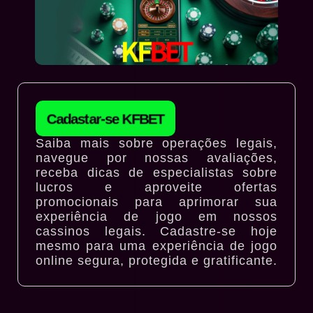
Сadastar-se KFBET
Saiba mais sobre operações legais,
navegue por nossas avaliações,
receba dicas de especialistas sobre
lucros e aproveite ofertas
promocionais para aprimorar sua
experiência de jogo em nossos
cassinos legais. Cadastre-se hoje
mesmo para uma experiência de jogo
online segura, protegida e gratificante.