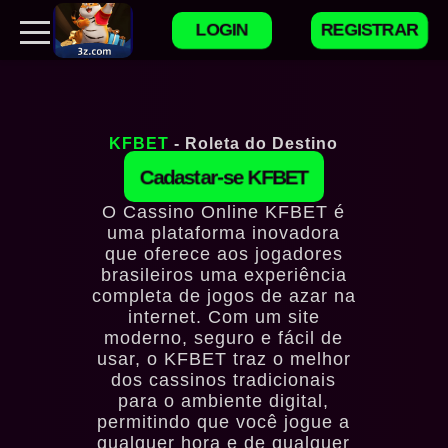
LOGIN
REGISTRAR
KFBET
- Roleta do Destino
Сadastar-se KFBET
O Cassino Online KFBET é
uma plataforma inovadora
que oferece aos jogadores
brasileiros uma experiência
completa de jogos de azar na
internet. Com um site
moderno, seguro e fácil de
usar, o KFBET traz o melhor
dos cassinos tradicionais
para o ambiente digital,
permitindo que você jogue a
qualquer hora e de qualquer