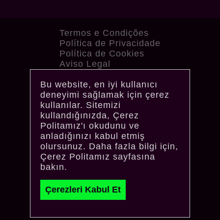
Termos e Condições
Política de Privacidade
Política de Cookies
Aviso Legal
Bu website, en iyi kullanıcı
deneyimi sağlamak için çerez
kullanılar. Sitemizi
kullandığınızda, Çerez
Politamız'ı okudunu ve
anladığınızı kabul etmiş
olursunuz. Daha fazla bilgi için,
Çerez Politamız sayfasına
bakın.
Çerezleri Kabul Et