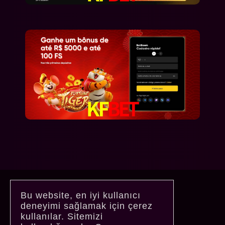
Bu website, en iyi kullanıcı
deneyimi sağlamak için çerez
kullanılar. Sitemizi