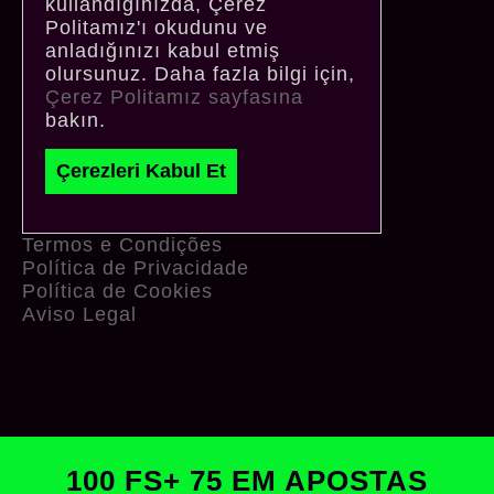
kullandığınızda, Çerez
Politamız'ı okudunu ve
anladığınızı kabul etmiş
olursunuz. Daha fazla bilgi için,
Çerez Politamız sayfasına
bakın.
Çerezleri Kabul Et
Termos e Condições
Política de Privacidade
Política de Cookies
Aviso Legal
100 FS+ 75 EM APOSTAS