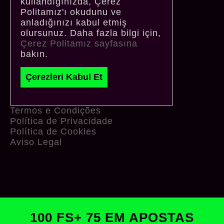
kullandığınızda, Çerez
Politamız'ı okudunu ve
anladığınızı kabul etmiş
olursunuz. Daha fazla bilgi için,
Çerez Politamız sayfasına
bakın.
Çerezleri Kabul Et
Termos e Condições
Política de Privacidade
Política de Cookies
Aviso Legal
100 FS+ 75 EM APOSTAS