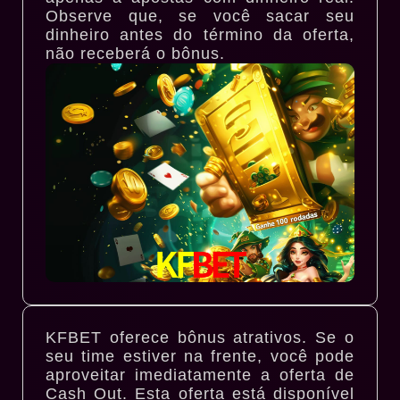
Observe que, se você sacar seu
dinheiro antes do término da oferta,
não receberá o bônus.
KFBET oferece bônus atrativos. Se o
seu time estiver na frente, você pode
aproveitar imediatamente a oferta de
Cash Out. Esta oferta está disponível