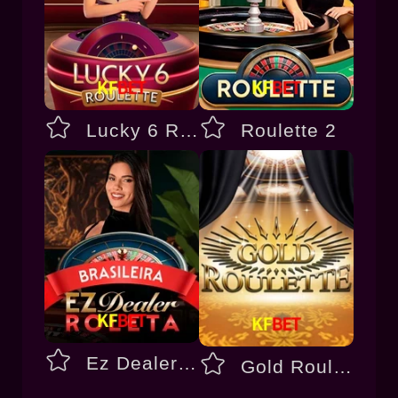
Lucky 6 Roulette
Roulette 2
Ez Dealer Roulette
Gold Roulette